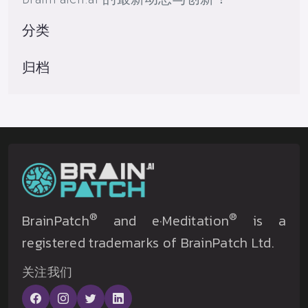
分类
归档
®
®
BrainPatch
and e·Meditation
is a
registered trademarks of BrainPatch Ltd.
关注我们