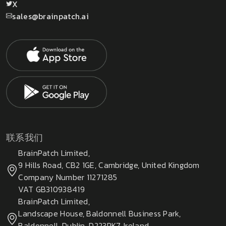
X
sales@brainpatch.ai
联系我们
BrainPatch Limited,
9 Hills Road, CB2 1GE, Cambridge, United Kingdom
Company Number 11271285
VAT GB310938419
BrainPatch Limited,
Landscape House, Baldonnell Business Park,
Baldonnell, Dublin, D223PK7, Ireland