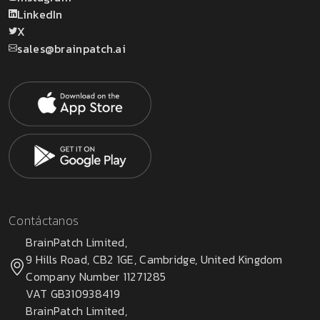
LinkedIn
X
sales@brainpatch.ai
Contáctanos
BrainPatch Limited,
9 Hills Road, CB2 1GE, Cambridge, United Kingdom
Company Number 11271285
VAT GB310938419
BrainPatch Limited,