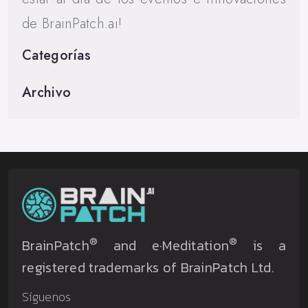
de BrainPatch.ai!
Categorías
Archivo
®
®
BrainPatch
and e·Meditation
is a
registered trademarks of BrainPatch Ltd.
Síguenos