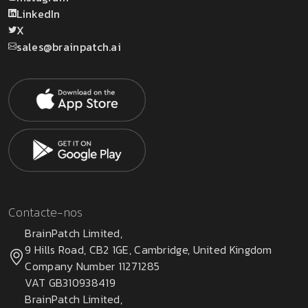
LinkedIn
X
sales@brainpatch.ai
Contacte-nos
BrainPatch Limited,
9 Hills Road, CB2 1GE, Cambridge, United Kingdom
Company Number 11271285
VAT GB310938419
BrainPatch Limited,