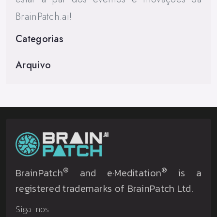
BrainPatch.ai!
Categorias
Arquivo
®
®
BrainPatch
and e·Meditation
is a
registered trademarks of BrainPatch Ltd.
Siga-nos