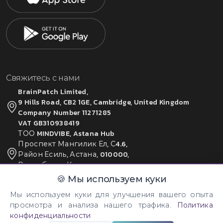
Свяжитесь с нами
BrainPatch Limited,
9 Hills Road, CB2 1GE, Cambridge, United Kingdom
Company Number 11271285
VAT GB310938419
ТОО MINDVIBE, Astana Hub
Проспект Мангилик Ел, С4.6,
Район Есиль, Астана, 010000,
Республика Казахстан,
БИН 210740002619
🍪 Мы используем куки
Мы используем куки для улучшения вашего опыта
просмотра и анализа нашего трафика.
Политика
конфиденциальности
© 2026 Все права защищены. Создано:
BrainPatch Ltd.