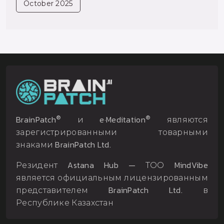
October 2025
®
®
BrainPatch
и e·Meditation
являются
зарегистрированными товарными
знаками BrainPatch Ltd.
Резидент Astana Hub — ТОО MindVibe
является официальным лицензированным
представителем BrainPatch Ltd. в
Республике Казахстан