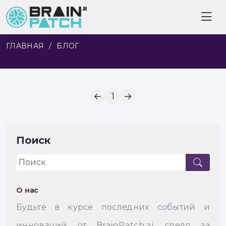
ГЛАВНАЯ
БЛОГ
←
1
→
Поиск
О нас
Будьте в курсе последних событий и
инноваций от BrainPatch.ai, следя за