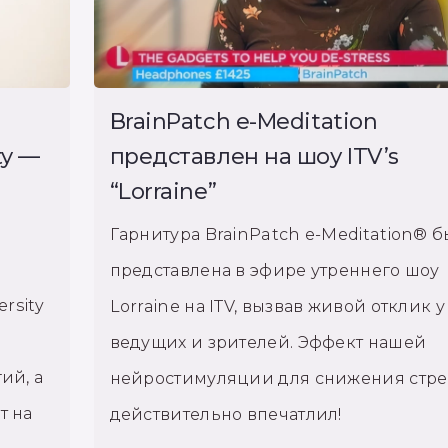
BrainPatch e-Meditation
ty —
представлен на шоу ITV’s
“Lorraine”
Гарнитура BrainPatch e-Meditation® б
представлена в эфире утреннего шоу
rsity
Lorraine на ITV, вызвав живой отклик у
ведущих и зрителей. Эффект нашей
ий, а
нейростимуляции для снижения стре
т на
действительно впечатлил!