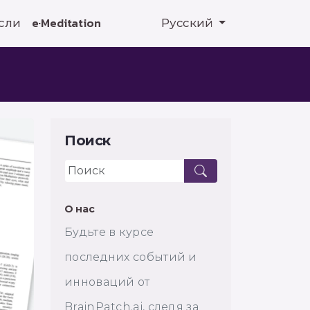
сли
e·Meditation
Русский
Поиск
О нас
Будьте в курсе
последних событий и
инноваций от
BrainPatch.ai, следя за