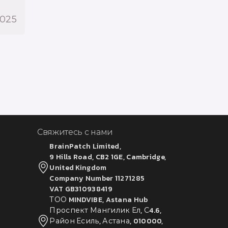
2025
Свяжитесь с нами
BrainPatch Limited,
9 Hills Road, CB2 1GE, Cambridge,
United Kingdom
Company Number 11271285
VAT GB310938419
ТОО MINDVIBE, Astana Hub
Проспект Мангилик Ел, С4.6,
Район Есиль, Астана, 010000,