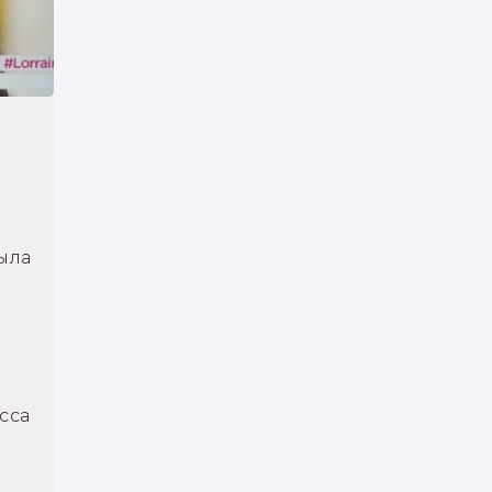
ыла
сса