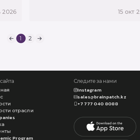
в 2026
15 окт 
←
1
2
→
 сайта
Следите за нами
вная
Instagram
ас
sales@brainpatch.kz
ости
+7 777 040 8088
ости отрасли
panies
ка
енты
emic Program