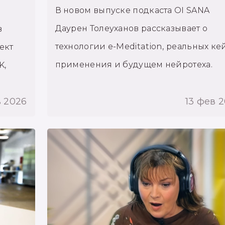
В новом выпуске подкаста OI SANA
Даурен Толеуханов рассказывает о
в
технологии e-Meditation, реальных ке
ект
применения и будущем нейротеха.
K,
в 2026
13 фев 