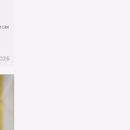
йсах
2026