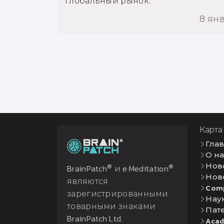
глобальный рынок.
8 ян
Карта
Гла
О н
Нов
®
®
BrainPatch
и e·Meditation
Нов
являются
Com
зарегистрированными
Нау
товарными знаками
Пат
BrainPatch Ltd.
Acad