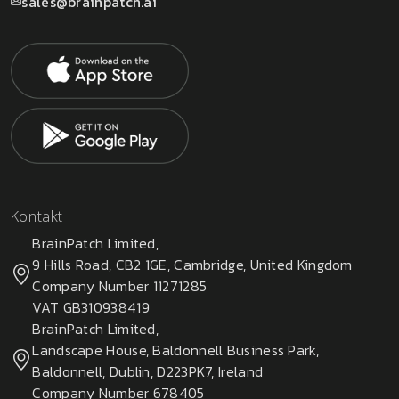
sales@brainpatch.ai
Kontakt
BrainPatch Limited,
9 Hills Road, CB2 1GE, Cambridge, United Kingdom
Company Number 11271285
VAT GB310938419
BrainPatch Limited,
Landscape House, Baldonnell Business Park,
Baldonnell, Dublin, D223PK7, Ireland
Company Number 678405