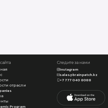
 сайта
Следите за нами
вная
Instagram
ас
sales@brainpatch.kz
ости
+7 777 040 8088
ости отрасли
panies
ка
енты
emic Program