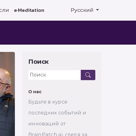
сли
e·Meditation
Русский
Поиск
О нас
Будьте в курсе
последних событий и
инноваций от
BrainPatch.ai, следя за