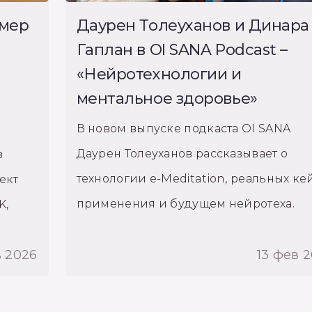
имер
Даурен Толеуханов и Динара
Гаплан в OI SANA Podcast –
«Нейротехнологии и
ментальное здоровье»
В новом выпуске подкаста OI SANA
Даурен Толеуханов рассказывает о
в
технологии e-Meditation, реальных ке
ект
применения и будущем нейротеха.
K,
в 2026
13 фев 