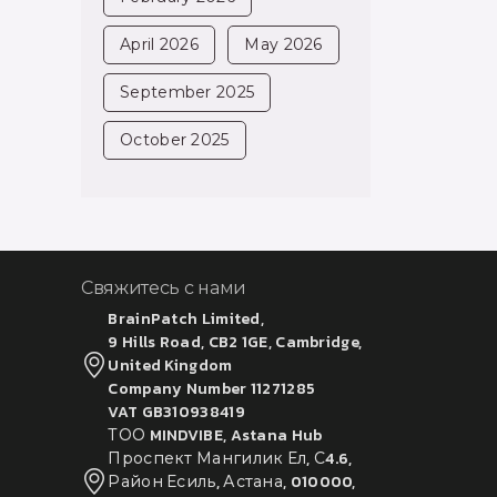
April 2026
May 2026
September 2025
October 2025
Свяжитесь с нами
BrainPatch Limited,
9 Hills Road, CB2 1GE, Cambridge,
United Kingdom
Company Number 11271285
VAT GB310938419
ТОО MINDVIBE, Astana Hub
Проспект Мангилик Ел, С4.6,
Район Есиль, Астана, 010000,