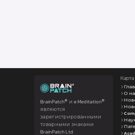
Карта
Гла
О н
Нов
®
®
BrainPatch
и e·Meditation
Нов
являются
Com
зарегистрированными
Нау
товарными знаками
Пат
BrainPatch Ltd.
Acad