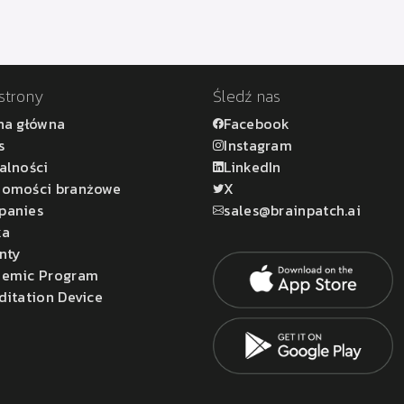
strony
Śledź nas
na główna
Facebook
s
Instagram
alności
LinkedIn
omości branżowe
X
panies
sales@brainpatch.ai
ka
nty
emic Program
ditation Device