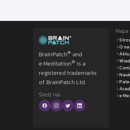
Mapa 
Stro
O na
®
BrainPatch
and
Aktu
Wiad
®
e·Meditation
is a
Com
registered trademarks
Nau
of BrainPatch Ltd.
Pate
Acad
Śledź nas
e·Me