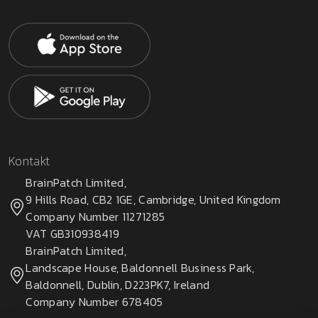
Kontakt
BrainPatch Limited,
9 Hills Road, CB2 1GE, Cambridge, United Kingdom
Company Number 11271285
VAT GB310938419
BrainPatch Limited,
Landscape House, Baldonnell Business Park,
Baldonnell, Dublin, D223PK7, Ireland
Company Number 678405