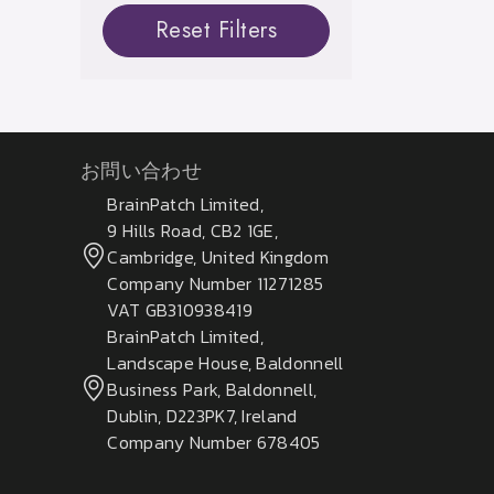
Reset Filters
お問い合わせ
BrainPatch Limited,
9 Hills Road, CB2 1GE,
Cambridge, United Kingdom
Company Number 11271285
VAT GB310938419
BrainPatch Limited,
Landscape House, Baldonnell
Business Park, Baldonnell,
Dublin, D223PK7, Ireland
Company Number 678405