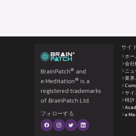
サイ
ホー
会社
®
BrainPatch
and
ニュ
業界
®
e·Meditation
is a
Com
registered trademarks
サイ
of BrainPatch Ltd.
特許
Acad
フォローする
e·Me