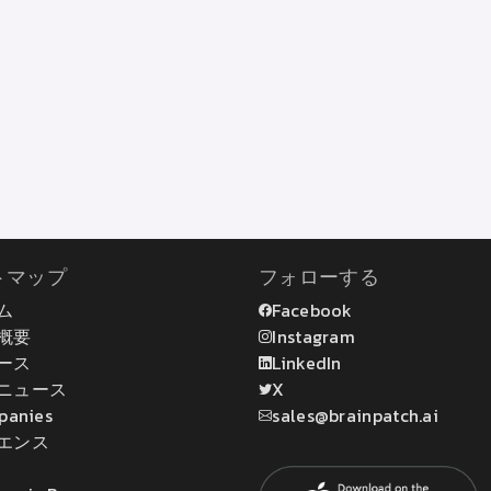
トマップ
フォローする
ム
Facebook
概要
Instagram
ース
LinkedIn
ニュース
X
panies
sales@brainpatch.ai
エンス