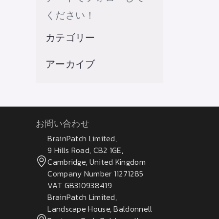
ください！
カテゴリー
アーカイブ
お問い合わせ
BrainPatch Limited,
9 Hills Road, CB2 1GE,
Cambridge, United Kingdom
Company Number 11271285
VAT GB310938419
BrainPatch Limited,
Landscape House, Baldonnell