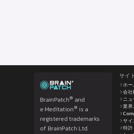
サイ
ホー
会社
®
BrainPatch
and
ニュ
業界
®
e·Meditation
is a
Com
registered trademarks
サイ
of BrainPatch Ltd.
特許