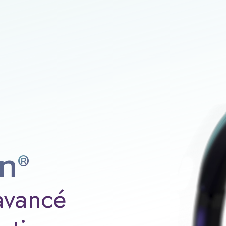
on
®
avancé