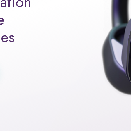
ation
e
des