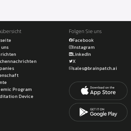
übersicht
Folgen Sie uns
tseite
Facebook
 uns
Instagram
richten
LinkedIn
chennachrichten
X
panies
sales@brainpatch.ai
enschaft
nte
emic Program
ditation Device