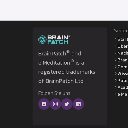
Seiten
Star
Über
®
BrainPatch
and
Nach
Bran
®
e·Meditation
is a
Com
registered trademarks
Wiss
of BrainPatch Ltd.
Pate
Acad
Folgen Sie uns
e·Me