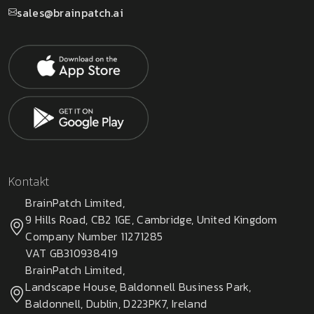
sales@brainpatch.ai
Kontakt
BrainPatch Limited,
9 Hills Road, CB2 1GE, Cambridge, United Kingdom
Company Number 11271285
VAT GB310938419
BrainPatch Limited,
Landscape House, Baldonnell Business Park,
Baldonnell, Dublin, D223PK7, Ireland