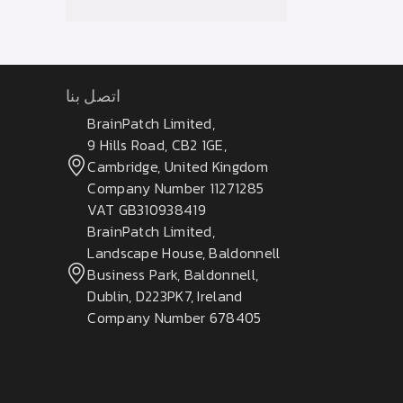
اتصل بنا
BrainPatch Limited,
9 Hills Road, CB2 1GE,
Cambridge, United Kingdom
Company Number 11271285
VAT GB310938419
BrainPatch Limited,
Landscape House, Baldonnell
Business Park, Baldonnell,
Dublin, D223PK7, Ireland
Company Number 678405