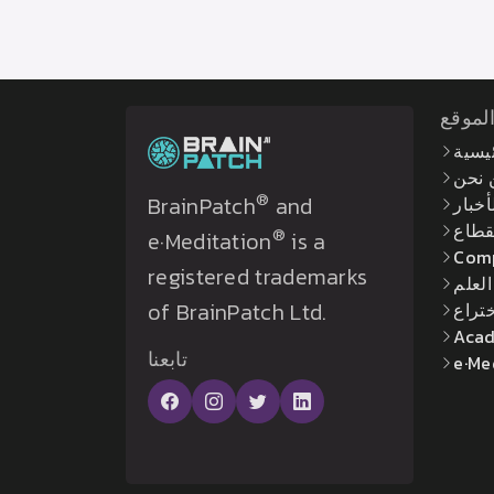
لموقع
ئيسية
 نحن
®
BrainPatch
and
أخبار
لقطاع
®
e·Meditation
is a
Com
registered trademarks
العلم
of BrainPatch Ltd.
ختراع
Acad
تابعنا
e·Me