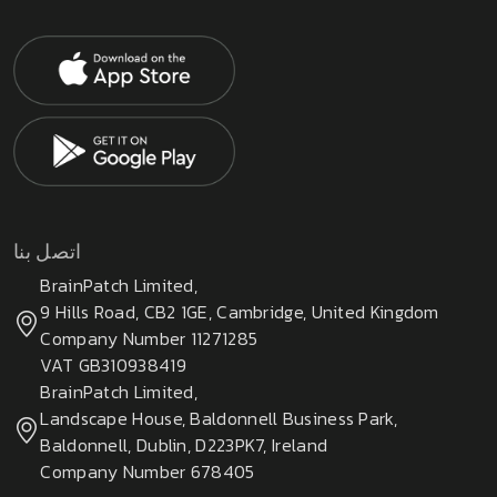
اتصل بنا
BrainPatch Limited,
9 Hills Road, CB2 1GE, Cambridge, United Kingdom
Company Number 11271285
VAT GB310938419
BrainPatch Limited,
Landscape House, Baldonnell Business Park,
Baldonnell, Dublin, D223PK7, Ireland
Company Number 678405