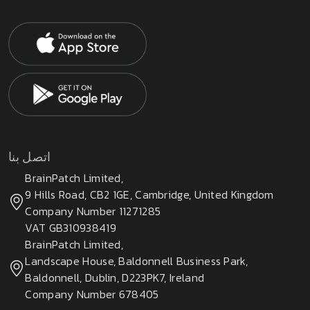
اتصل بنا
BrainPatch Limited,
9 Hills Road, CB2 1GE, Cambridge, United Kingdom
Company Number 11271285
VAT GB310938419
BrainPatch Limited,
Landscape House, Baldonnell Business Park,
Baldonnell, Dublin, D223PK7, Ireland
Company Number 678405