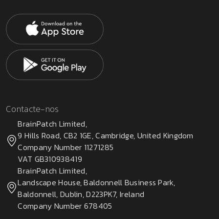
Contacte-nos
BrainPatch Limited,
9 Hills Road, CB2 1GE, Cambridge, United Kingdom
Company Number 11271285
VAT GB310938419
BrainPatch Limited,
Landscape House, Baldonnell Business Park,
Baldonnell, Dublin, D223PK7, Ireland
Company Number 678405