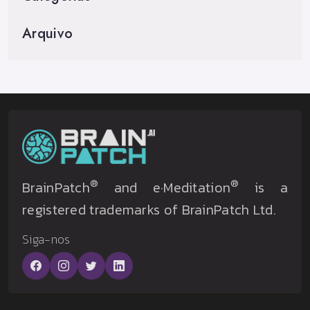
Arquivo
®
®
BrainPatch
and e·Meditation
is a
registered trademarks of BrainPatch Ltd.
Siga-nos