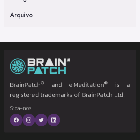
Arquivo
®
®
BrainPatch
and e·Meditation
is a
registered trademarks of BrainPatch Ltd.
Siga-nos