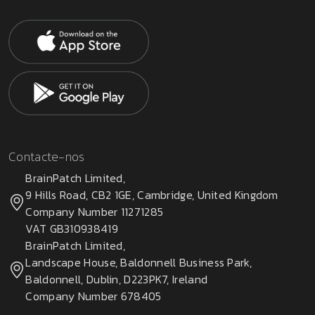
Contacte-nos
BrainPatch Limited,
9 Hills Road, CB2 1GE, Cambridge, United Kingdom
Company Number 11271285
VAT GB310938419
BrainPatch Limited,
Landscape House, Baldonnell Business Park,
Baldonnell, Dublin, D223PK7, Ireland
Company Number 678405