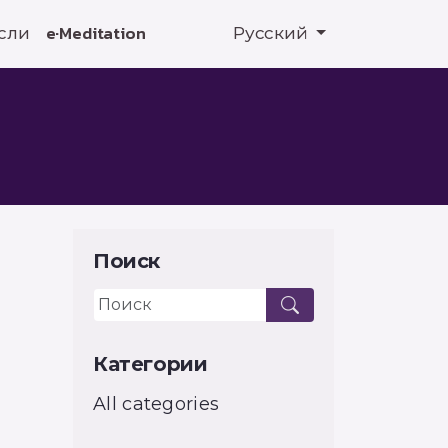
сли
e·Meditation
Русский
Поиск
Категории
All categories