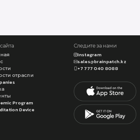
 сайта
Следите за нами
вная
Instagram
ас
sales@brainpatch.kz
ости
+7 777 040 8088
ости отрасли
panies
ка
енты
emic Program
ditation Device