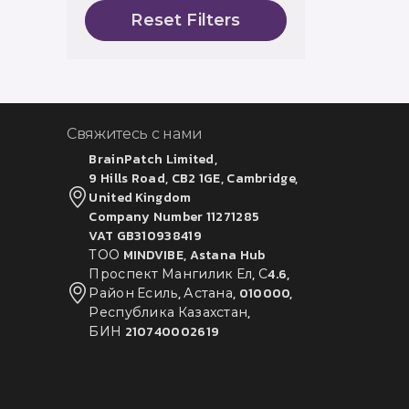
Reset Filters
Свяжитесь с нами
BrainPatch Limited,
9 Hills Road, CB2 1GE, Cambridge,
United Kingdom
Company Number 11271285
VAT GB310938419
ТОО MINDVIBE, Astana Hub
Проспект Мангилик Ел, С4.6,
Район Есиль, Астана, 010000,
Республика Казахстан,
БИН 210740002619