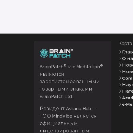
Карта
Гла
О н
Нов
®
®
BrainPatch
и e·Meditation
Нов
являются
Com
зарегистрированными
Нау
товарными знаками
Пат
BrainPatch Ltd.
Acad
e·Me
Резидент Astana Hub —
ТОО MindVibe является
официальным
лицензированным