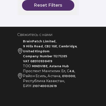
Reset Filters
Свяжитесь с нами
BrainPatch Limited,
9 Hills Road, CB2 1GE, Cambridge,
United Kingdom
Company Number 11271285
VAT GB310938419
ТОО MINDVIBE, Astana Hub
Проспект Мангилик Ел, С4.6,
Район Есиль, Астана, 010000,
Республика Казахстан,
БИН 210740002619