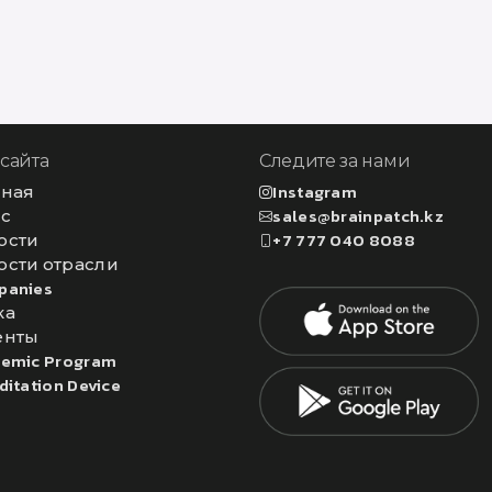
 сайта
Следите за нами
вная
Instagram
ас
sales@brainpatch.kz
ости
+7 777 040 8088
ости отрасли
panies
ка
енты
emic Program
ditation Device