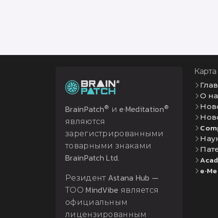
Карта
Гла
О н
Нов
®
®
BrainPatch
и e·Meditation
Нов
являются
Com
зарегистрированными
Нау
товарными знаками
Пат
BrainPatch Ltd.
Acad
e·Me
Резидент Astana Hub —
ТОО MindVibe является
официальным
лицензированным