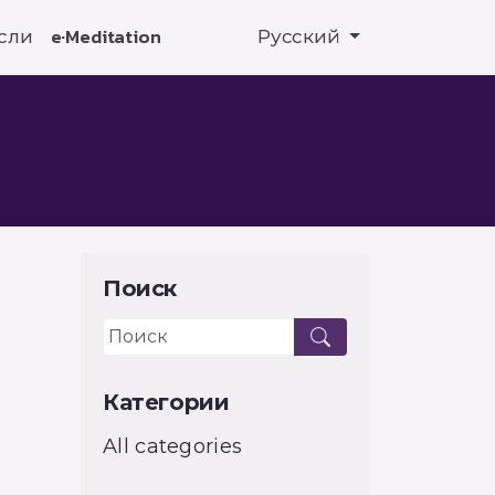
сли
e·Meditation
Русский
Поиск
Категории
All categories