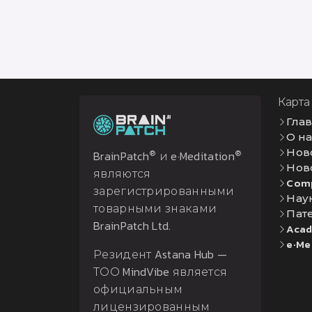
Карта
Гла
О н
Нов
®
®
BrainPatch
и e·Meditation
Нов
являются
Com
зарегистрированными
Нау
товарными знаками
Пат
BrainPatch Ltd.
Acad
e·Me
Резидент Astana Hub —
ТОО MindVibe является
официальным
лицензированным