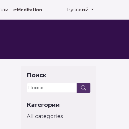
сли
e·Meditation
Русский
Поиск
Категории
All categories