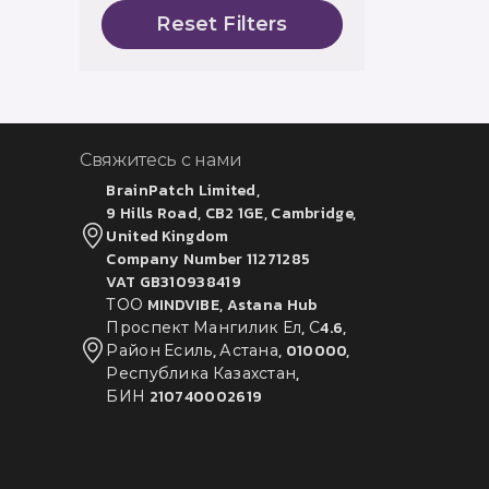
Reset Filters
Свяжитесь с нами
BrainPatch Limited,
9 Hills Road, CB2 1GE, Cambridge,
United Kingdom
Company Number 11271285
VAT GB310938419
ТОО MINDVIBE, Astana Hub
Проспект Мангилик Ел, С4.6,
Район Есиль, Астана, 010000,
Республика Казахстан,
БИН 210740002619