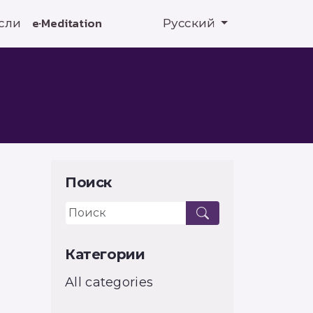
сли
e·Meditation
Русский
Поиск
Категории
All categories