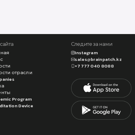
 сайта
Следите за нами
вная
Instagram
ас
sales@brainpatch.kz
ости
+7 777 040 8088
ости отрасли
panies
ка
енты
emic Program
ditation Device