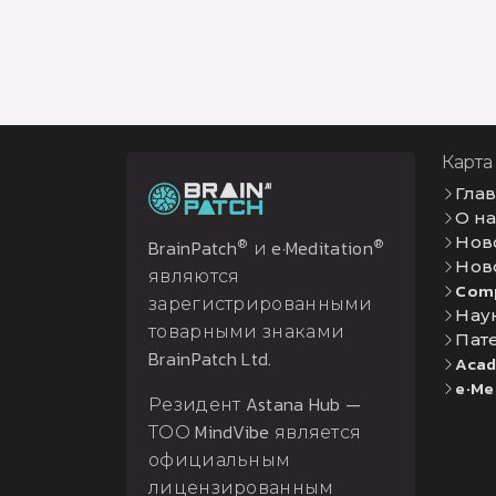
Карта
Гла
О н
Нов
®
®
BrainPatch
и e·Meditation
Нов
являются
Com
зарегистрированными
Нау
товарными знаками
Пат
BrainPatch Ltd.
Acad
e·Me
Резидент Astana Hub —
ТОО MindVibe является
официальным
лицензированным