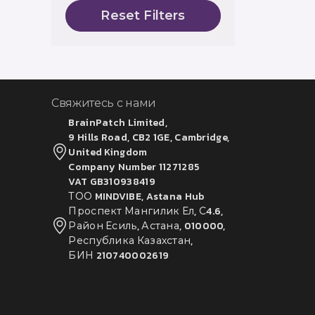
Reset Filters
Свяжитесь с нами
BrainPatch Limited,
9 Hills Road, CB2 1GE, Cambridge,
United Kingdom
Company Number 11271285
VAT GB310938419
ТОО MINDVIBE, Astana Hub
Проспект Мангилик Ел, С4.6,
Район Есиль, Астана, 010000,
Республика Казахстан,
БИН 210740002619