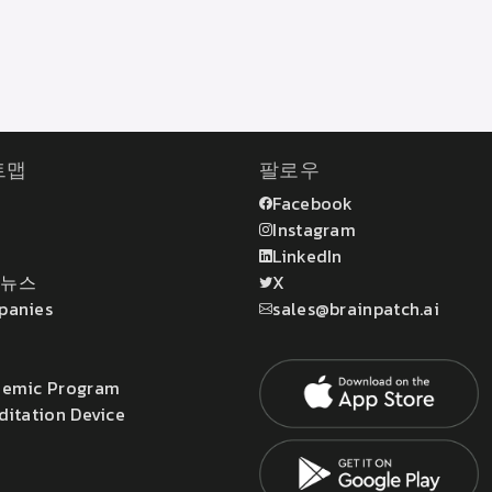
트맵
팔로우
Facebook
Instagram
LinkedIn
 뉴스
X
panies
sales@brainpatch.ai
emic Program
ditation Device