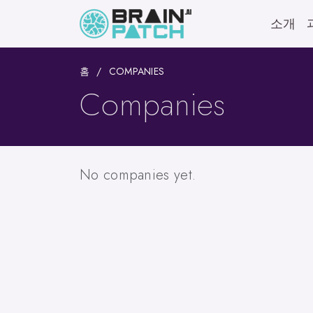
소개
홈
COMPANIES
Companies
No companies yet.