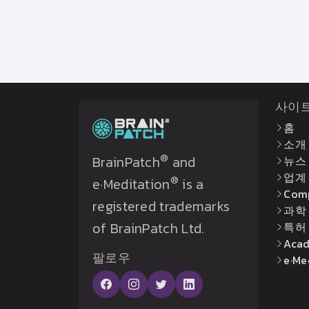
사이
홈
소개
®
BrainPatch
and
뉴스
업계
®
e·Meditation
is a
Com
registered trademarks
과학
of BrainPatch Ltd.
특허
Acad
팔로우
e·Me