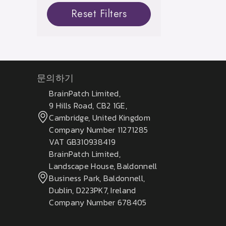
Reset Filters
문의하기
BrainPatch Limited,
9 Hills Road, CB2 1GE,
Cambridge, United Kingdom
Company Number 11271285
VAT GB310938419
BrainPatch Limited,
Landscape House, Baldonnell
Business Park, Baldonnell,
Dublin, D223PK7, Ireland
Company Number 678405