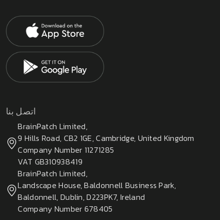
اتصل بنا
BrainPatch Limited,
9 Hills Road, CB2 1GE, Cambridge, United Kingdom
Company Number 11271285
VAT GB310938419
BrainPatch Limited,
Landscape House, Baldonnell Business Park,
Baldonnell, Dublin, D223PK7, Ireland
Company Number 678405