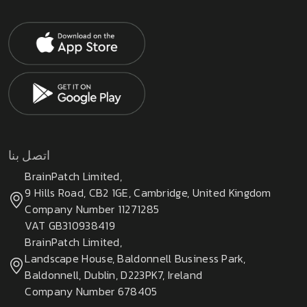
اتصل بنا
BrainPatch Limited,
9 Hills Road, CB2 1GE, Cambridge, United Kingdom
Company Number 11271285
VAT GB310938419
BrainPatch Limited,
Landscape House, Baldonnell Business Park,
Baldonnell, Dublin, D223PK7, Ireland
Company Number 678405