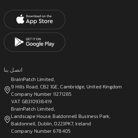
اتصل بنا
BrainPatch Limited,
9 Hills Road, CB2 1GE, Cambridge, United Kingdom
Company Number 11271285
VAT GB310938419
BrainPatch Limited,
Landscape House, Baldonnell Business Park,
Baldonnell, Dublin, D223PK7, Ireland
Company Number 678405