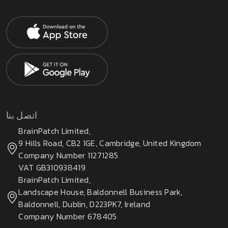
اتصل بنا
BrainPatch Limited,
9 Hills Road, CB2 1GE, Cambridge, United Kingdom
Company Number 11271285
VAT GB310938419
BrainPatch Limited,
Landscape House, Baldonnell Business Park,
Baldonnell, Dublin, D223PK7, Ireland
Company Number 678405