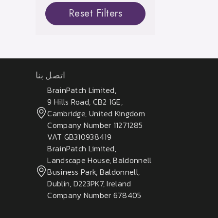
Reset Filters
اتصل بنا
BrainPatch Limited,
9 Hills Road, CB2 1GE,
Cambridge, United Kingdom
Company Number 11271285
VAT GB310938419
BrainPatch Limited,
Landscape House, Baldonnell
Business Park, Baldonnell,
Dublin, D223PK7, Ireland
Company Number 678405