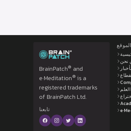
لموقع
ئيسية
 نحن
®
BrainPatch
and
أخبار
لقطاع
®
e·Meditation
is a
Com
registered trademarks
العلم
of BrainPatch Ltd.
ختراع
Acad
تابعنا
e·Me