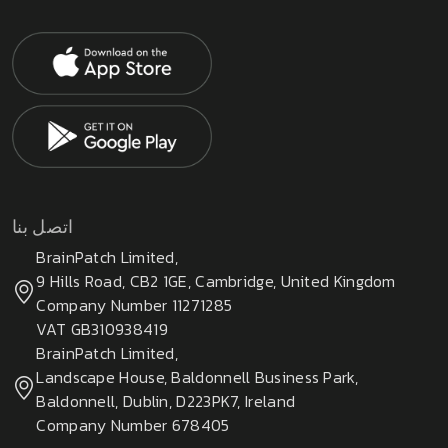
اتصل بنا
BrainPatch Limited,
9 Hills Road, CB2 1GE, Cambridge, United Kingdom
Company Number 11271285
VAT GB310938419
BrainPatch Limited,
Landscape House, Baldonnell Business Park,
Baldonnell, Dublin, D223PK7, Ireland
Company Number 678405